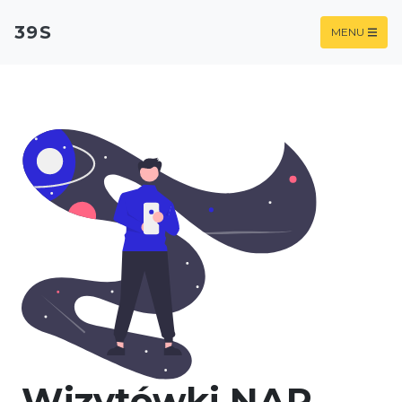
39S
MENU
Wizytówki NAP