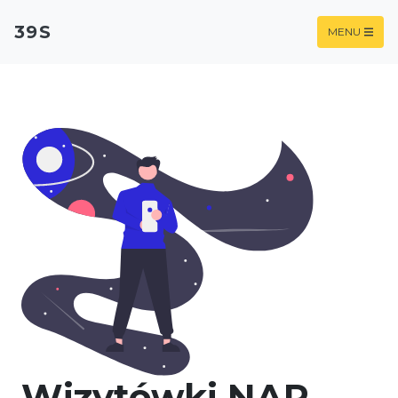
39S
MENU
Wizytówki NAP