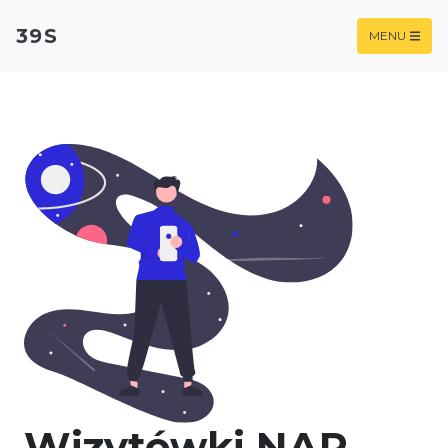
39S
MENU
Wizytówki NAP