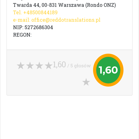
Twarda 44, 00-831 Warszawa (Rondo ONZ)
Tel. +48500844189
e-mail:
office@reddotranslations.pl
NIP: 5272686304
REGON:
1,60
/ 5 głosów
1,60