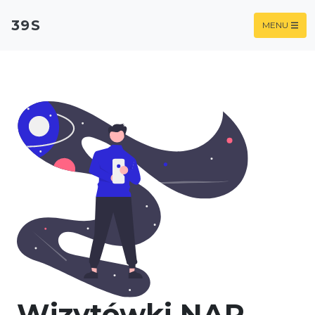
39S
MENU
Wizytówki NAP