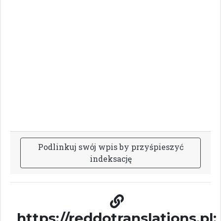
P
o
d
l
i
n
k
u
j
s
w
ó
j
w
p
i
s
b
y
p
r
z
y
ś
p
i
e
s
z
y
ć
i
n
d
e
k
s
a
c
j
ę
https://reddotranslations.pl: