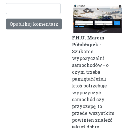
F.H.U. Marcin
Półchłopek
-
Szukanie
wypożyczalni
samochodów - o
czym trzeba
pamiętaćJeżeli
ktoś potrzebuje
wypożyczyć
samochód czy
przyczepę, to
przede wszystkim
powinien znaleźć
jakieś dobre