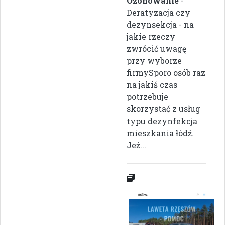
Ozonowanie
-
Deratyzacja czy
dezynsekcja - na
jakie rzeczy
zwrócić uwagę
przy wyborze
firmySporo osób raz
na jakiś czas
potrzebuje
skorzystać z usług
typu dezynfekcja
mieszkania łódź.
Jeż...