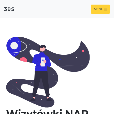
39S
MENU
Wizytówki NAP