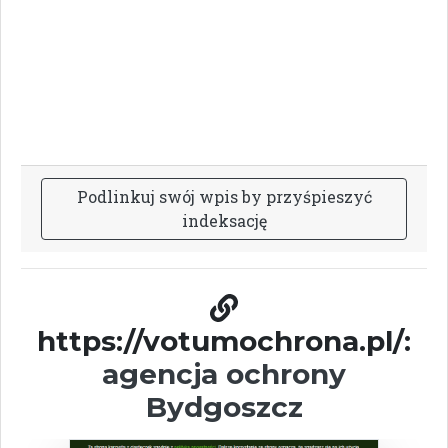
P
o
d
l
i
n
k
u
j
s
w
ó
j
w
p
i
s
b
y
p
r
z
y
ś
p
i
e
s
z
y
ć
i
n
d
e
k
s
a
c
j
ę
https://votumochrona.pl/:
agencja ochrony
Bydgoszcz