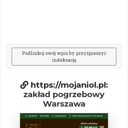
P
o
d
l
i
n
k
u
j
s
w
ó
j
w
p
i
s
b
y
p
r
z
y
ś
p
i
e
s
z
y
ć
i
n
d
e
k
s
a
c
j
ę
https://mojaniol.pl:
zakład pogrzebowy
Warszawa