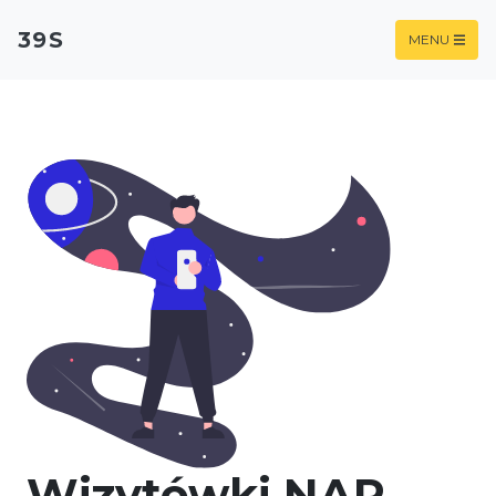
39S
MENU
Wizytówki NAP