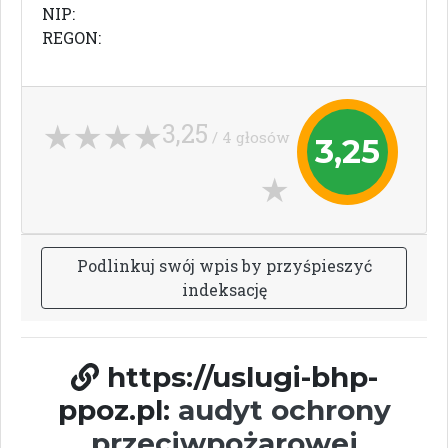
NIP:
REGON:
3,25
/ 4 głosów
3,25
P
o
d
l
i
n
k
u
j
s
w
ó
j
w
p
i
s
b
y
p
r
z
y
ś
p
i
e
s
z
y
ć
i
n
d
e
k
s
a
c
j
ę
https://uslugi-bhp-
ppoz.pl:
audyt ochrony
przeciwpożarowej