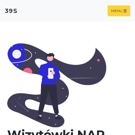
39S
MENU
Wizytówki NAP