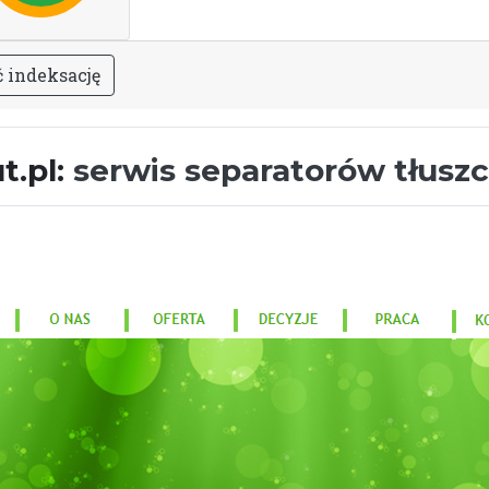
ć
i
n
d
e
k
s
a
c
j
ę
t.pl:
serwis separatorów tłusz