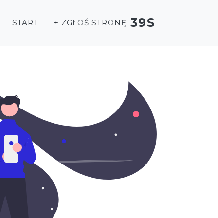
39S
START
+ ZGŁOŚ STRONĘ