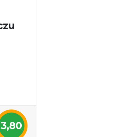
czu
3,80