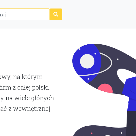
P
towy, na którym
rm z całej polski.
y na wiele głónych
tać z wewnętrznej