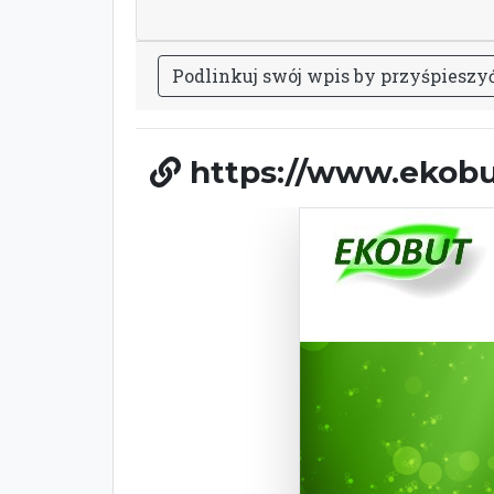
P
o
d
l
i
n
k
u
j
s
w
ó
j
w
p
i
s
b
y
p
r
z
y
ś
p
i
e
s
z
y
https://www.ekobu