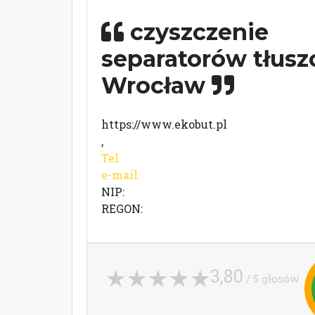
czyszczenie
separatorów tłusz
Wrocław
https://www.ekobut.pl
,
Tel.
e-mail:
NIP:
REGON:
3,80
/ 5 głosów