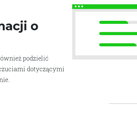
acji o
również podzielić
dczuciami dotyczącymi
nie.