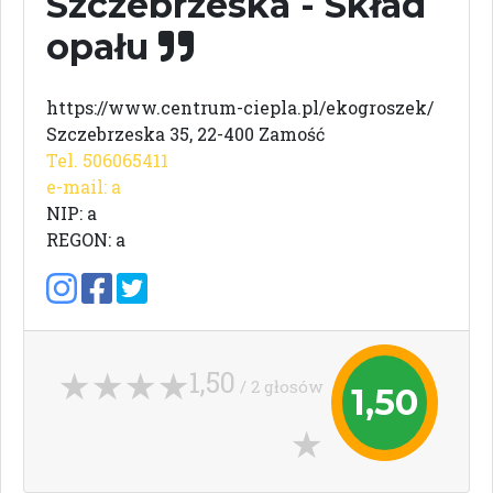
Szczebrzeska - Skład
opału
https://www.centrum-ciepla.pl/ekogroszek/
Szczebrzeska 35, 22-400 Zamość
Tel. 506065411
e-mail: a
NIP: a
REGON: a
1,50
/ 2 głosów
1,50