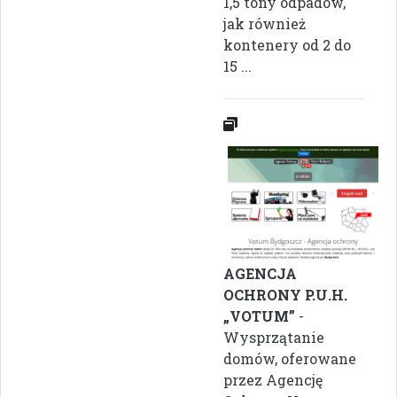
1,5 tony odpadów,
jak również
kontenery od 2 do
15 ...
AGENCJA
OCHRONY P.U.H.
„VOTUM”
-
Wysprzątanie
domów, oferowane
przez Agencję