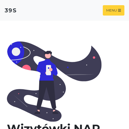
39S
MENU
Wizytówki NAP