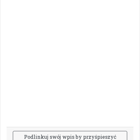
P
o
d
l
i
n
k
u
j
s
w
ó
j
w
p
i
s
b
y
p
r
z
y
ś
p
i
e
s
z
y
ć