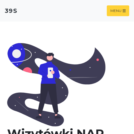
39S
MENU
Wizytówki NAP