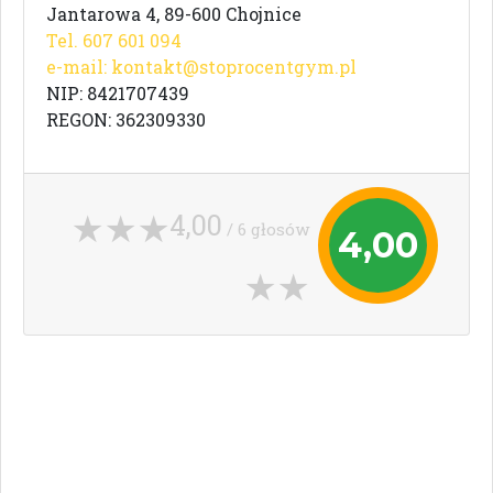
Jantarowa 4, 89-600 Chojnice
Tel. 607 601 094
e-mail:
kontakt@stoprocentgym.pl
NIP: 8421707439
REGON: 362309330
4,00
/ 6 głosów
4,00