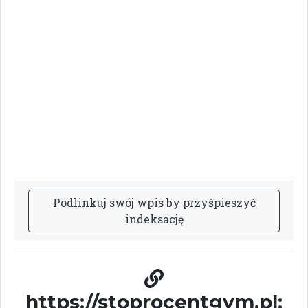
P
o
d
l
i
n
k
u
j
s
w
ó
j
w
p
i
s
b
y
p
r
z
y
ś
p
i
e
s
z
y
ć
i
n
d
e
k
s
a
c
j
ę
https://stoprocentgym.pl: