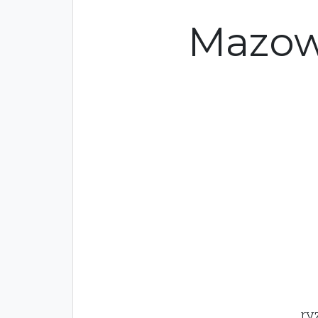
Mazow
ry