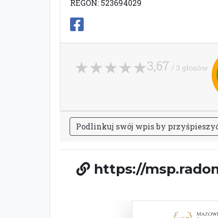
REGON: 523694029
3,67
/ 3 głosów
P
o
d
l
i
n
k
u
j
s
w
ó
j
w
p
i
s
b
y
p
r
z
y
ś
p
i
e
s
z
y
https://msp.radom