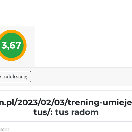
3,67
ć
i
n
d
e
k
s
a
c
j
ę
.pl/2023/02/03/trening-umieje
tus/:
tus radom