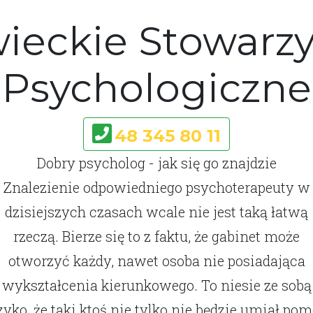
ieckie Stowarzy
Psychologiczne
48 345 80 11
Dobry psycholog - jak się go znajdzie
Znalezienie odpowiedniego psychoterapeuty w
dzisiejszych czasach wcale nie jest taką łatwą
rzeczą. Bierze się to z faktu, że gabinet może
otworzyć każdy, nawet osoba nie posiadająca
wykształcenia kierunkowego. To niesie ze sobą
zyko, że taki ktoś nie tylko nie będzie umiał pom