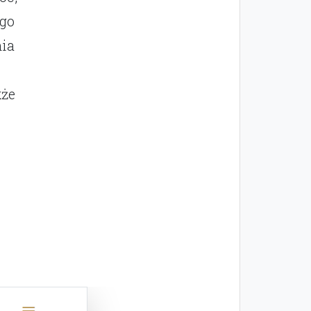
ego
ia
kże