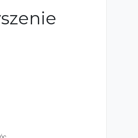
szenie
óc,