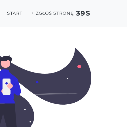
39S
START
+ ZGŁOŚ STRONĘ