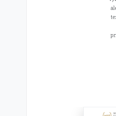
al
t
pr