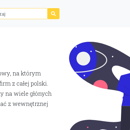
P
towy, na którym
rm z całej polski.
y na wiele głónych
tać z wewnętrznej