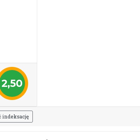
2,50
ć
i
n
d
e
k
s
a
c
j
ę