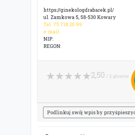
https://ginekologdrabarek.pl/
ul. Zamkowa 5, 58-530 Kowary
Tel. 75 718 20 99
e-mail:
NIP:
REGON:
2,50
/ 2 głosów
P
o
d
l
i
n
k
u
j
s
w
ó
j
w
p
i
s
b
y
p
r
z
y
ś
p
i
e
s
z
y