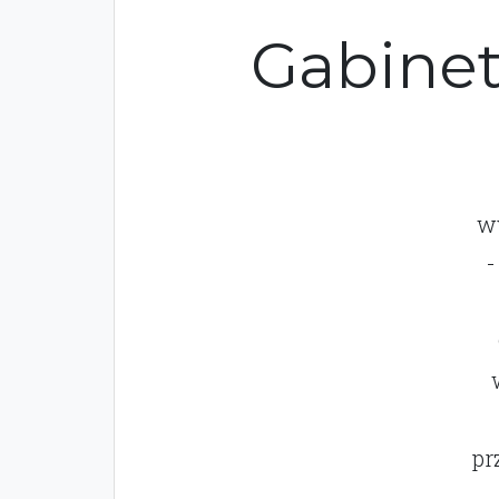
Gabinet
wy
-
pr