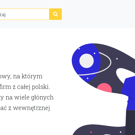
P
towy, na którym
rm z całej polski.
y na wiele głónych
tać z wewnętrznej