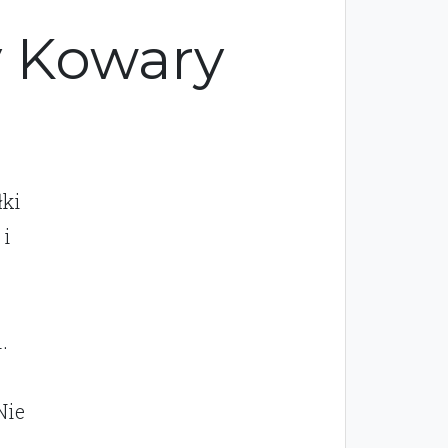
y Kowary
łki
 i
:
.
Nie