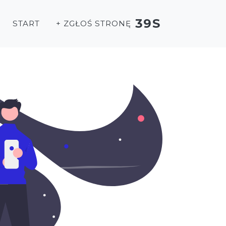
39S
START
+ ZGŁOŚ STRONĘ