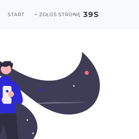
39S
START
+ ZGŁOŚ STRONĘ