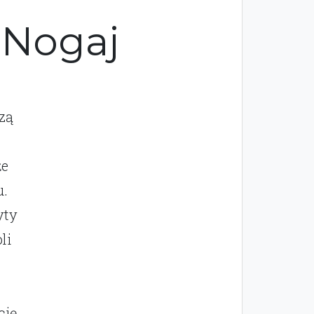
 Nogaj
zą
że
u.
yty
li
cję