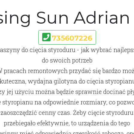
sing Sun Adrian
735607226
aszyny do cięcia styroduru - jak wybrać najleps
do swoich potrzeb
 pracach remontowych przydać się bardzo mo
kuteczna, wydajna gilotyna do cięcia styropian
zy jej użyciu można będzie sprawnie docinać pł
e styropianu na odpowiednie rozmiary, co pozwo
zaoszczędzić cenny czas. Żeby cięcie styroduru
przebiegało efektywnie, to urządzenia do tego
winny mieć odpowiednią szerokość roboczą, op