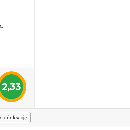
el
2,33
ć
i
n
d
e
k
s
a
c
j
ę