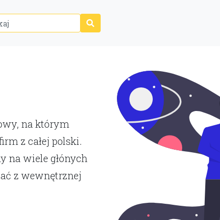
P
towy, na którym
rm z całej polski.
y na wiele głónych
tać z wewnętrznej