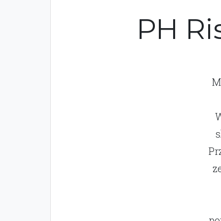
PH Ri
M
W
s
Pr
z
po