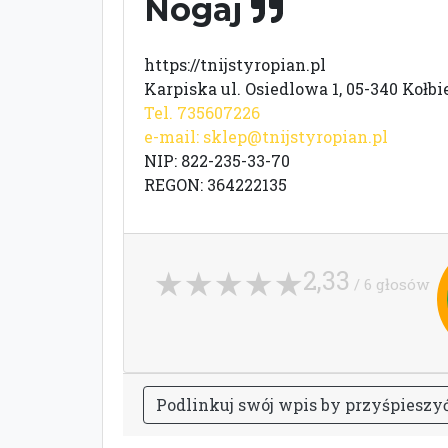
Nogaj
https://tnijstyropian.pl
Karpiska ul. Osiedlowa 1, 05-340 Kołbi
Tel. 735607226
e-mail:
sklep@tnijstyropian.pl
NIP: 822-235-33-70
REGON: 364222135
2,33
/ 6 głosów
P
o
d
l
i
n
k
u
j
s
w
ó
j
w
p
i
s
b
y
p
r
z
y
ś
p
i
e
s
z
y