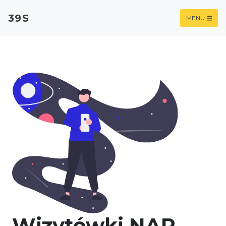
39S
MENU
Wizytówki NAP