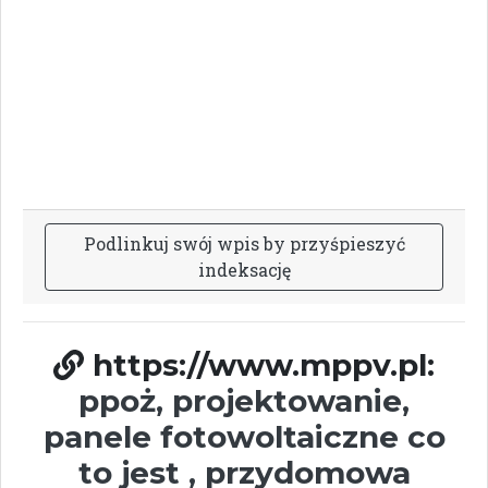
P
o
d
l
i
n
k
u
j
s
w
ó
j
w
p
i
s
b
y
p
r
z
y
ś
p
i
e
s
z
y
ć
i
n
d
e
k
s
a
c
j
ę
https://www.mppv.pl:
ppoż, projektowanie,
panele fotowoltaiczne co
to jest , przydomowa