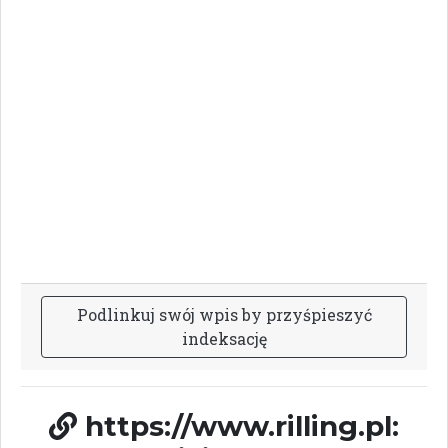
P
o
d
l
i
n
k
u
j
s
w
ó
j
w
p
i
s
b
y
p
r
z
y
ś
p
i
e
s
z
y
ć
i
n
d
e
k
s
a
c
j
ę
https://www.rilling.pl: