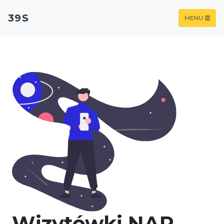
39S
MENU
Wizytówki NAP