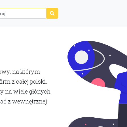
P
towy, na którym
rm z całej polski.
y na wiele głónych
tać z wewnętrznej