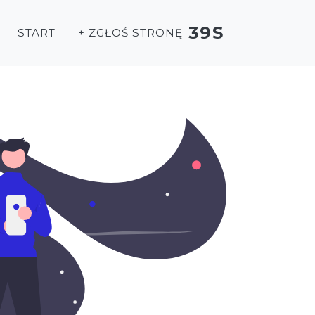
39S
START
+ ZGŁOŚ STRONĘ