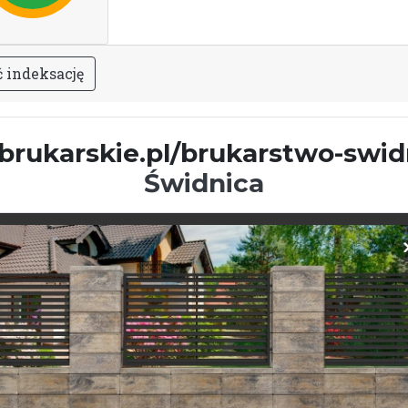
ć
i
n
d
e
k
s
a
c
j
ę
brukarskie.pl/brukarstwo-swid
Świdnica