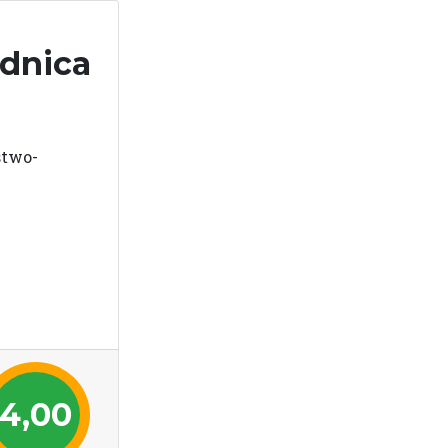
dnica
stwo-
4,00