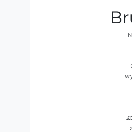
Br
N
wy
k