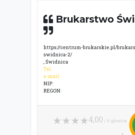
Brukarstwo Świ
https://centrum-brukarskie.pl/brukar
swidnica-2/
, Świdnica
Tel.
e-mail:
NIP:
REGON:
4,00
/ 6 głosów