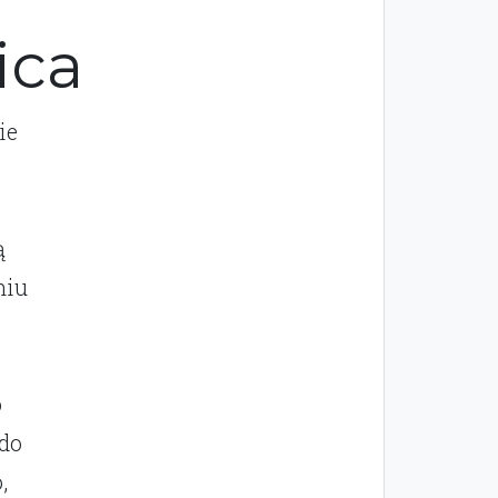
ica
ie
ą
niu
e
o
do
,