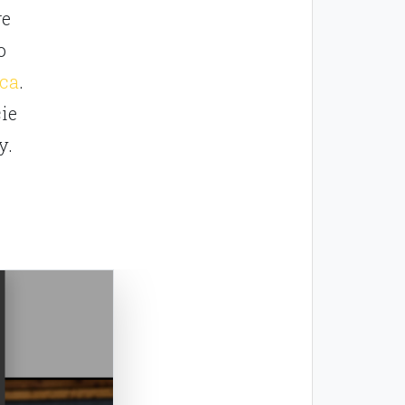
re
o
ica
.
ie
y.