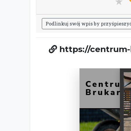
P
o
d
l
i
n
k
u
j
s
w
ó
j
w
p
i
s
b
y
p
r
z
y
ś
p
i
e
s
z
y
https://centrum-