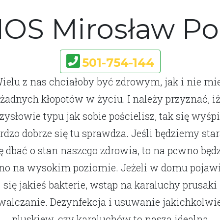
IOS Mirosław P
501-754-144
ielu z nas chciałoby być zdrowym, jak i nie mi
żadnych kłopotów w życiu. I należy przyznać, i
zysłowie typu jak sobie pościelisz, tak się wyśp
rdzo dobrze się tu sprawdza. Jeśli będziemy star
ę dbać o stan naszego zdrowia, to na pewno będ
no na wysokim poziomie. Jeżeli w domu pojaw
się jakieś bakterie, wstąp na karaluchy prusaki
walczanie. Dezynfekcja i usuwanie jakichkolwi
pluskiew, czy karaluchów to nasza idealna