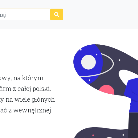
P
towy, na którym
rm z całej polski.
y na wiele głónych
tać z wewnętrznej