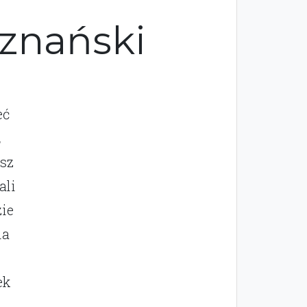
oznański
eć
ż
isz
ali
zie
ia
ek