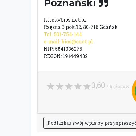
Poznański
https://bios.net.pl
Rzęsna 3 pok.12, 80-716 Gdańsk
Tel. 501-754-144
e-mail:
bios@onet.pl
NIP: 5841036275
REGON: 191449482
3,60
/ 5 głosów
P
o
d
l
i
n
k
u
j
s
w
ó
j
w
p
i
s
b
y
p
r
z
y
ś
p
i
e
s
z
y