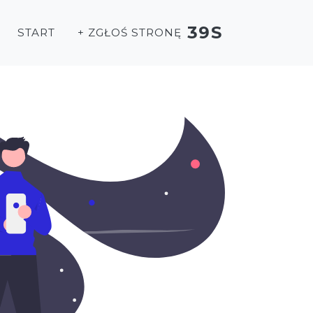
39S
START
+ ZGŁOŚ STRONĘ