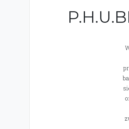
P.H.U.B
W
pr
ba
si
o
z