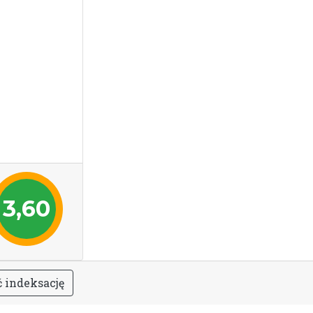
3,60
ć
i
n
d
e
k
s
a
c
j
ę