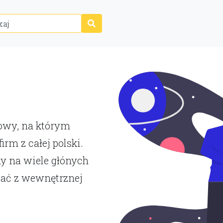
P
towy, na którym
rm z całej polski.
y na wiele głónych
tać z wewnętrznej