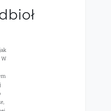
dbioł
jak
. W
iem
j
o
e,
nej