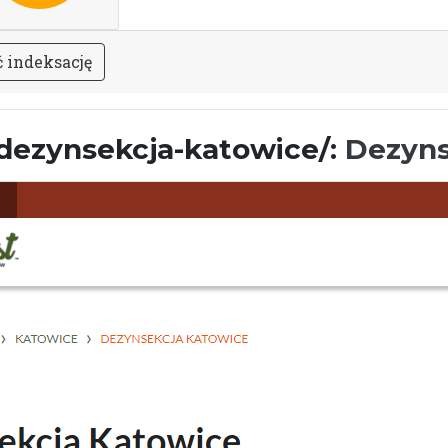
ć
i
n
d
e
k
s
a
c
j
ę
l/dezynsekcja-katowice/:
Dezyns