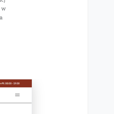
ć w
a