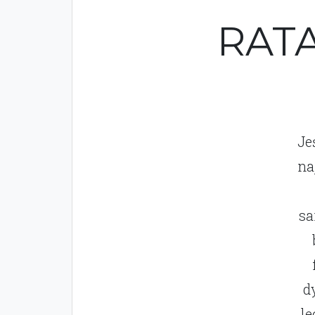
RATA
Je
na
sa
d
le