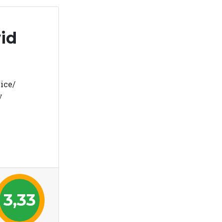
id
ice/
y
3,33