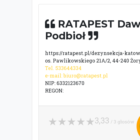
RATAPEST Daw
Podbioł
https://ratapest.pl/dezynsekcja-katow
os. Pawlikowskiego 21A/2, 44-240 Żor
Tel. 533644334
e-mail:
biuro@ratapest.pl
NIP: 6332123670
REGON:
3,33
/ 3 głosów