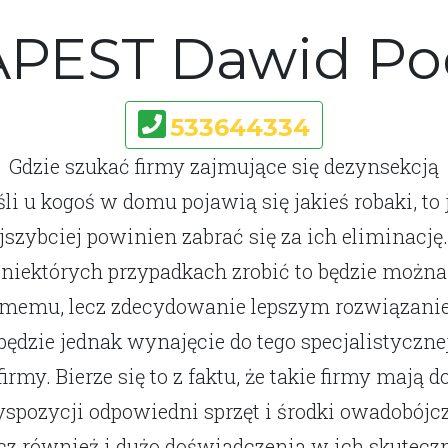
PEST Dawid Po
533644334
Gdzie szukać firmy zajmujące się dezynsekcją
śli u kogoś w domu pojawią się jakieś robaki, to 
jszybciej powinien zabrać się za ich eliminację
niektórych przypadkach zrobić to będzie można
memu, lecz zdecydowanie lepszym rozwiązan
będzie jednak wynajęcie do tego specjalistyczne
firmy. Bierze się to z faktu, że takie firmy mają d
yspozycji odpowiedni sprzęt i środki owadobójcz
cz również i dużo doświadczenia w ich skutecz