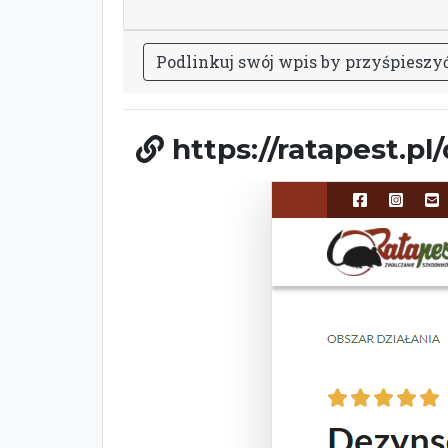
P
o
d
l
i
n
k
u
j
s
w
ó
j
w
p
i
s
b
y
p
r
z
y
ś
p
i
e
s
z
y
https://ratapest.p