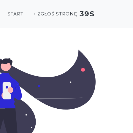
39S
START
+ ZGŁOŚ STRONĘ